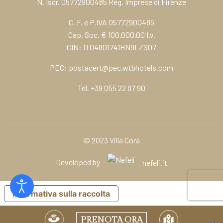
N. Iscr. 05772900485 Reg. Imprese di Firenze
C. F. e P.IVA 05772900485
Cap. Soc. € 100.000,00 I.v.
CIN: IT04801741HN9LZSO7
PEC:
postacert@pec.wtbhotels.com
Tel.
+39 055 22 87 90
© 2023 Villa Cora
Developed by
nefeli.it
Informativa sulla raccolta
PRENOTA ORA