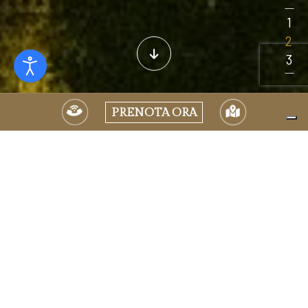
PRENOTA ORA
Lasciatevi avvolgere dal fascino di Firenze e celebrate i
momenti più importanti della vostra vita immersi
nell’atmosfera unica della nostra villa storica. Villa Cora è la
location ideale per anniversari, ricevimenti esclusivi e
compleanni importanti. Qui, l’eleganza senza tempo si fonde
con raffinati elementi moderni. Eventi pianificati su misura,
cucina d’alta classe, ambienti incantevoli - ogni dettaglio è
curato con precisione per creare ricordi cari che vi
accompagneranno per sempre.